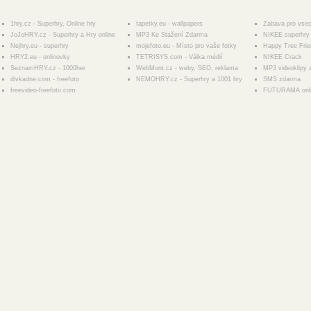
1hry.cz - Superhry, Online hry
tapetky.eu - wallpapers
Zabava pro vse
JoJoHRY.cz - Superhry a Hry online
MP3 Ke Stažení Zdarma
NIKEE superhry 
Nejhry.eu - superhry
mojefoto.eu - Místo pro vaše fotky
Happy Tree Fri
HRY2.eu - onlinovky
TETRISYS.com - Válka médií
NIKEE Crack
SeznamHRY.cz - 1000her
WebMont.cz - weby, SEO, reklama
MP3 videoklipy
divkadne.com - freefoto
NEMOHRY.cz - Superhry a 1001 hry
SMS zdarma
freevideo-freefoto.com
FUTURAMA onl