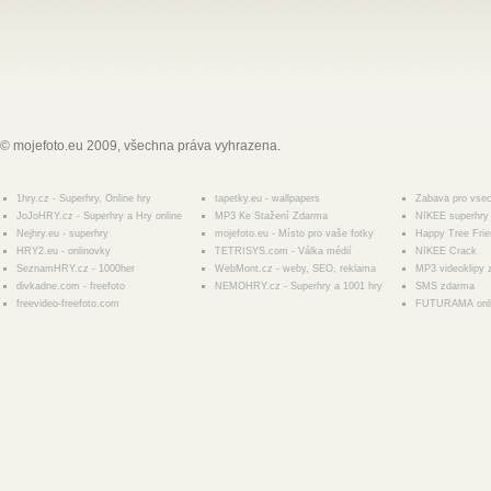
© mojefoto.eu 2009, všechna práva vyhrazena.
1hry.cz - Superhry, Online hry
tapetky.eu - wallpapers
Zabava pro vse
JoJoHRY.cz - Superhry a Hry online
MP3 Ke Stažení Zdarma
NIKEE superhry 
Nejhry.eu - superhry
mojefoto.eu - Místo pro vaše fotky
Happy Tree Fri
HRY2.eu - onlinovky
TETRISYS.com - Válka médií
NIKEE Crack
SeznamHRY.cz - 1000her
WebMont.cz - weby, SEO, reklama
MP3 videoklipy
divkadne.com - freefoto
NEMOHRY.cz - Superhry a 1001 hry
SMS zdarma
freevideo-freefoto.com
FUTURAMA onl