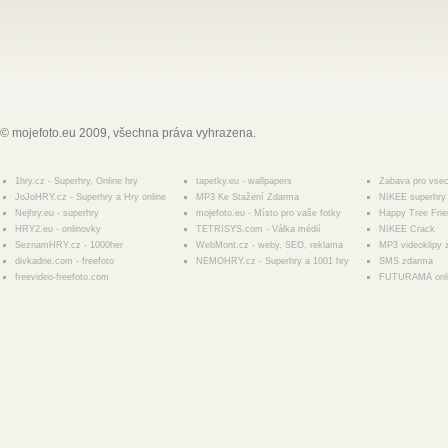
© mojefoto.eu 2009, všechna práva vyhrazena.
1hry.cz - Superhry, Online hry
tapetky.eu - wallpapers
Zabava pro vse
JoJoHRY.cz - Superhry a Hry online
MP3 Ke Stažení Zdarma
NIKEE superhry 
Nejhry.eu - superhry
mojefoto.eu - Místo pro vaše fotky
Happy Tree Fri
HRY2.eu - onlinovky
TETRISYS.com - Válka médií
NIKEE Crack
SeznamHRY.cz - 1000her
WebMont.cz - weby, SEO, reklama
MP3 videoklipy
divkadne.com - freefoto
NEMOHRY.cz - Superhry a 1001 hry
SMS zdarma
freevideo-freefoto.com
FUTURAMA onl