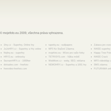
© mojefoto.eu 2009, všechna práva vyhrazena.
1hry.cz - Superhry, Online hry
tapetky.eu - wallpapers
Zabava pro vse
JoJoHRY.cz - Superhry a Hry online
MP3 Ke Stažení Zdarma
NIKEE superhry 
Nejhry.eu - superhry
mojefoto.eu - Místo pro vaše fotky
Happy Tree Fri
HRY2.eu - onlinovky
TETRISYS.com - Válka médií
NIKEE Crack
SeznamHRY.cz - 1000her
WebMont.cz - weby, SEO, reklama
MP3 videoklipy
divkadne.com - freefoto
NEMOHRY.cz - Superhry a 1001 hry
SMS zdarma
freevideo-freefoto.com
FUTURAMA onl