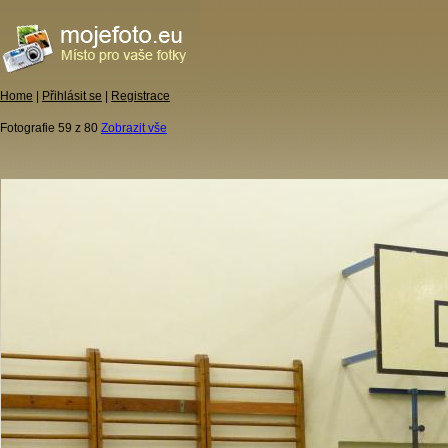
Home
|
Přihlásit se
|
Registrace
Fotografie 59 z 80
Zobrazit vše