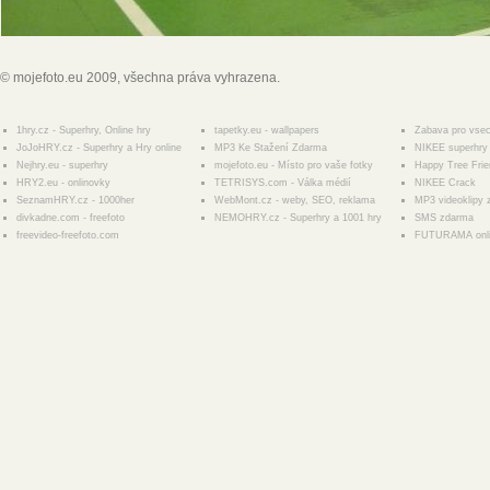
© mojefoto.eu 2009, všechna práva vyhrazena.
1hry.cz - Superhry, Online hry
tapetky.eu - wallpapers
Zabava pro vse
JoJoHRY.cz - Superhry a Hry online
MP3 Ke Stažení Zdarma
NIKEE superhry 
Nejhry.eu - superhry
mojefoto.eu - Místo pro vaše fotky
Happy Tree Fri
HRY2.eu - onlinovky
TETRISYS.com - Válka médií
NIKEE Crack
SeznamHRY.cz - 1000her
WebMont.cz - weby, SEO, reklama
MP3 videoklipy
divkadne.com - freefoto
NEMOHRY.cz - Superhry a 1001 hry
SMS zdarma
freevideo-freefoto.com
FUTURAMA onl