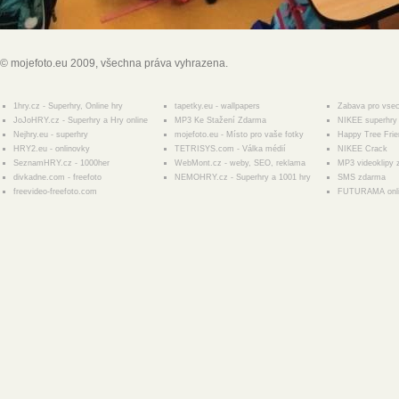
© mojefoto.eu 2009, všechna práva vyhrazena.
1hry.cz - Superhry, Online hry
tapetky.eu - wallpapers
Zabava pro vse
JoJoHRY.cz - Superhry a Hry online
MP3 Ke Stažení Zdarma
NIKEE superhry 
Nejhry.eu - superhry
mojefoto.eu - Místo pro vaše fotky
Happy Tree Fri
HRY2.eu - onlinovky
TETRISYS.com - Válka médií
NIKEE Crack
SeznamHRY.cz - 1000her
WebMont.cz - weby, SEO, reklama
MP3 videoklipy
divkadne.com - freefoto
NEMOHRY.cz - Superhry a 1001 hry
SMS zdarma
freevideo-freefoto.com
FUTURAMA onl