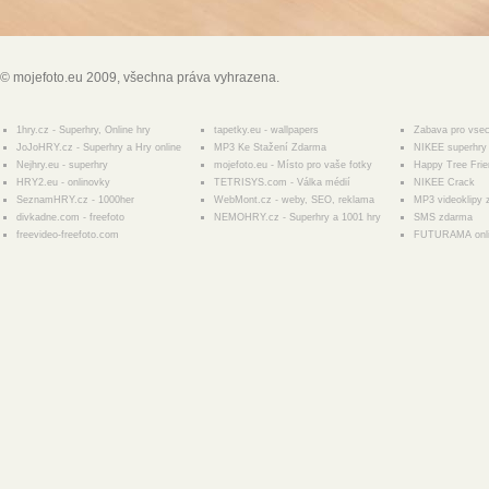
© mojefoto.eu 2009, všechna práva vyhrazena.
1hry.cz - Superhry, Online hry
tapetky.eu - wallpapers
Zabava pro vse
JoJoHRY.cz - Superhry a Hry online
MP3 Ke Stažení Zdarma
NIKEE superhry 
Nejhry.eu - superhry
mojefoto.eu - Místo pro vaše fotky
Happy Tree Fri
HRY2.eu - onlinovky
TETRISYS.com - Válka médií
NIKEE Crack
SeznamHRY.cz - 1000her
WebMont.cz - weby, SEO, reklama
MP3 videoklipy
divkadne.com - freefoto
NEMOHRY.cz - Superhry a 1001 hry
SMS zdarma
freevideo-freefoto.com
FUTURAMA onl